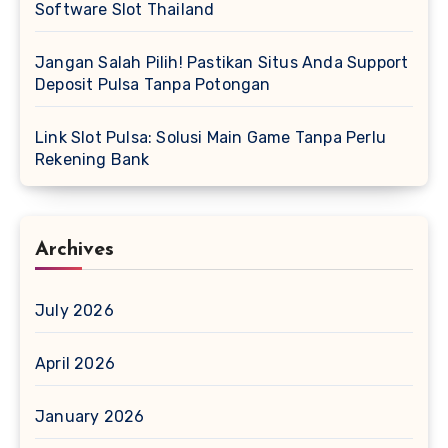
Software Slot Thailand
Jangan Salah Pilih! Pastikan Situs Anda Support
Deposit Pulsa Tanpa Potongan
Link Slot Pulsa: Solusi Main Game Tanpa Perlu
Rekening Bank
Archives
July 2026
April 2026
January 2026