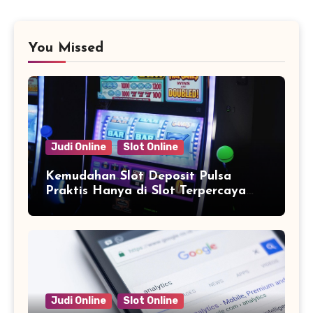
You Missed
Judi Online
Slot Online
Kemudahan Slot Deposit Pulsa
Praktis Hanya di Slot Terpercaya
Cepat
Judi Online
Slot Online