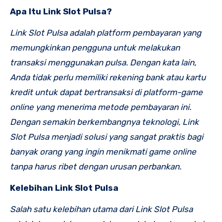
Apa Itu Link Slot Pulsa?
Link Slot Pulsa adalah platform pembayaran yang
memungkinkan pengguna untuk melakukan
transaksi menggunakan pulsa. Dengan kata lain,
Anda tidak perlu memiliki rekening bank atau kartu
kredit untuk dapat bertransaksi di platform-game
online yang menerima metode pembayaran ini.
Dengan semakin berkembangnya teknologi, Link
Slot Pulsa menjadi solusi yang sangat praktis bagi
banyak orang yang ingin menikmati game online
tanpa harus ribet dengan urusan perbankan.
Kelebihan Link Slot Pulsa
Salah satu kelebihan utama dari Link Slot Pulsa