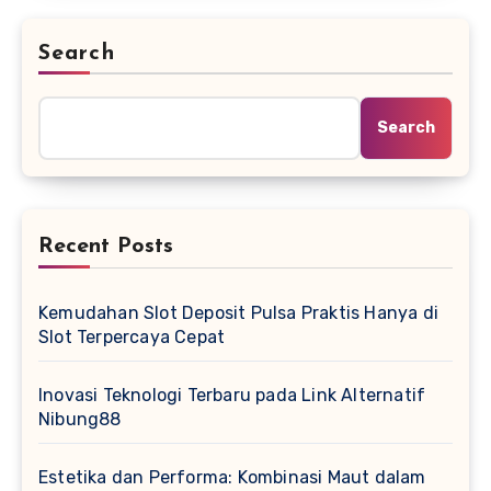
Search
Search
Recent Posts
Kemudahan Slot Deposit Pulsa Praktis Hanya di
Slot Terpercaya Cepat
Inovasi Teknologi Terbaru pada Link Alternatif
Nibung88
Estetika dan Performa: Kombinasi Maut dalam