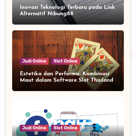
Inovasi Teknologi Terbaru pada Link
Alternatif Nibung88
Judi Online
Slot Online
Estetika dan Performa: Kombinasi
Maut dalam Software Slot Thailand
Judi Online
Slot Online