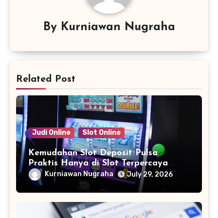
By
Kurniawan Nugraha
Related Post
Judi Online
Slot Online
Kemudahan Slot Deposit Pulsa
Praktis Hanya di Slot Terpercaya
Cepat
Kurniawan Nugraha
July 29, 2026