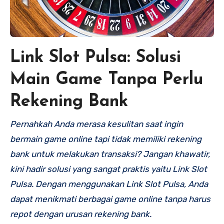
Link Slot Pulsa: Solusi
Main Game Tanpa Perlu
Rekening Bank
Pernahkah Anda merasa kesulitan saat ingin
bermain game online tapi tidak memiliki rekening
bank untuk melakukan transaksi? Jangan khawatir,
kini hadir solusi yang sangat praktis yaitu Link Slot
Pulsa. Dengan menggunakan Link Slot Pulsa, Anda
dapat menikmati berbagai game online tanpa harus
repot dengan urusan rekening bank.