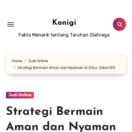
Skip
to
content
Konigi
Fakta Menarik tentang Taruhan Olahraga
Home
Judi Online
Strategi Bermain Aman dan Nyaman di Situs Joker123
Judi Online
Strategi Bermain
Aman dan Nyaman