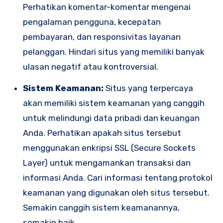
Perhatikan komentar-komentar mengenai
pengalaman pengguna, kecepatan
pembayaran, dan responsivitas layanan
pelanggan. Hindari situs yang memiliki banyak
ulasan negatif atau kontroversial.
Sistem Keamanan:
Situs yang terpercaya
akan memiliki sistem keamanan yang canggih
untuk melindungi data pribadi dan keuangan
Anda. Perhatikan apakah situs tersebut
menggunakan enkripsi SSL (Secure Sockets
Layer) untuk mengamankan transaksi dan
informasi Anda. Cari informasi tentang protokol
keamanan yang digunakan oleh situs tersebut.
Semakin canggih sistem keamanannya,
semakin baik.