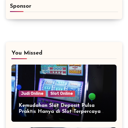
Sponsor
You Missed
Judi Online
Slot Online
Kemudahan Slot Deposit Pulsa
Praktis Hanya di Slot Terpercaya
Cepat