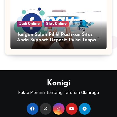
Judi Online
Slot Online
Jangan Salah Pilih! Pastikan Situs
Anda Support Deposit Pulsa Tanpa
Potongan
Konigi
Fakta Menarik tentang Taruhan Olahraga