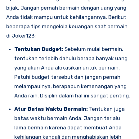
bijak. Jangan pernah bermain dengan uang yang
Anda tidak mampu untuk kehilangannya. Berikut
beberapa tips mengelola keuangan saat bermain
di Joker123:
Tentukan Budget:
Sebelum mulai bermain,
tentukan terlebih dahulu berapa banyak uang
yang akan Anda alokasikan untuk bermain.
Patuhi budget tersebut dan jangan pernah
melampauinya, berapapun kemenangan yang
Anda raih. Disiplin dalam hal ini sangat penting.
Atur Batas Waktu Bermain:
Tentukan juga
batas waktu bermain Anda. Jangan terlalu
lama bermain karena dapat membuat Anda
kehilangan kendali dan menghabiskan lebih