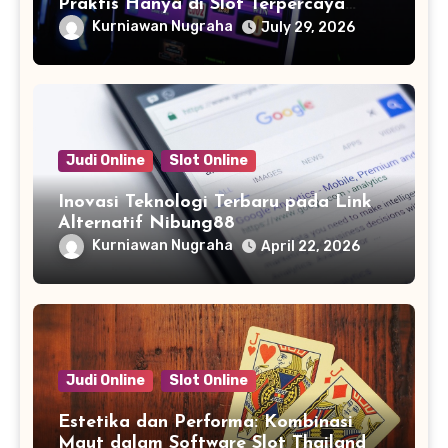
Praktis Hanya di Slot Terpercaya
Cepat
Kurniawan Nugraha
July 29, 2026
Judi Online
Slot Online
Inovasi Teknologi Terbaru pada Link
Alternatif Nibung88
Kurniawan Nugraha
April 22, 2026
Judi Online
Slot Online
Estetika dan Performa: Kombinasi
Maut dalam Software Slot Thailand