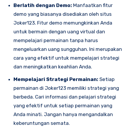
Berlatih dengan Demo:
Manfaatkan fitur
demo yang biasanya disediakan oleh situs
Joker123. Fitur demo memungkinkan Anda
untuk bermain dengan uang virtual dan
mempelajari permainan tanpa harus
mengeluarkan uang sungguhan. Ini merupakan
cara yang efektif untuk mempelajari strategi
dan meningkatkan keahlian Anda.
Mempelajari Strategi Permainan:
Setiap
permainan di Joker123 memiliki strategi yang
berbeda. Cari informasi dan pelajari strategi
yang efektif untuk setiap permainan yang
Anda minati. Jangan hanya mengandalkan
keberuntungan semata.