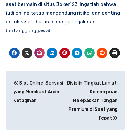
saat bermain di situs Joker123. Ingatlah bahwa
judi online tetap mengandung risiko, dan penting
untuk selalu bermain dengan bijak dan
bertanggung jawab.
Post
Slot Online: Sensasi
Disiplin Tingkat Lanjut:
navigation
yang Membuat Anda
Kemampuan
Ketagihan
Melepaskan Tangan
Premium di Saat yang
Tepat