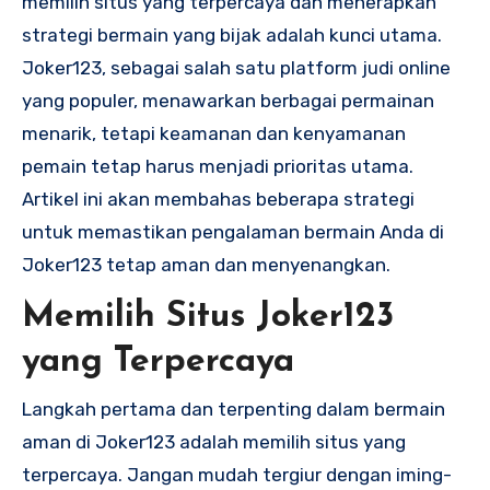
memilih situs yang terpercaya dan menerapkan
strategi bermain yang bijak adalah kunci utama.
Joker123, sebagai salah satu platform judi online
yang populer, menawarkan berbagai permainan
menarik, tetapi keamanan dan kenyamanan
pemain tetap harus menjadi prioritas utama.
Artikel ini akan membahas beberapa strategi
untuk memastikan pengalaman bermain Anda di
Joker123 tetap aman dan menyenangkan.
Memilih Situs Joker123
yang Terpercaya
Langkah pertama dan terpenting dalam bermain
aman di Joker123 adalah memilih situs yang
terpercaya. Jangan mudah tergiur dengan iming-