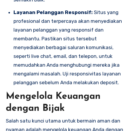
Layanan Pelanggan Responsif:
Situs yang
profesional dan terpercaya akan menyediakan
layanan pelanggan yang responsif dan
membantu. Pastikan situs tersebut
menyediakan berbagai saluran komunikasi,
seperti live chat, email, dan telepon, untuk
memudahkan Anda menghubungi mereka jika
mengalami masalah. Uji responsivitas layanan
pelanggan sebelum Anda melakukan deposit.
Mengelola Keuangan
dengan Bijak
Salah satu kunci utama untuk bermain aman dan
nyaman adalah mengelola keuangan Anda dengan