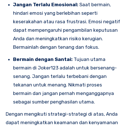
Jangan Terlalu Emosional:
Saat bermain,
hindari emosi yang berlebihan seperti
keserakahan atau rasa frustrasi. Emosi negatif
dapat mempengaruhi pengambilan keputusan
Anda dan meningkatkan risiko kerugian.
Bermainlah dengan tenang dan fokus.
Bermain dengan Santai:
Tujuan utama
bermain di Joker123 adalah untuk bersenang-
senang. Jangan terlalu terbebani dengan
tekanan untuk menang. Nikmati proses
bermain dan jangan pernah menganggapnya
sebagai sumber penghasilan utama.
Dengan mengikuti strategi-strategi di atas, Anda
dapat meningkatkan keamanan dan kenyamanan