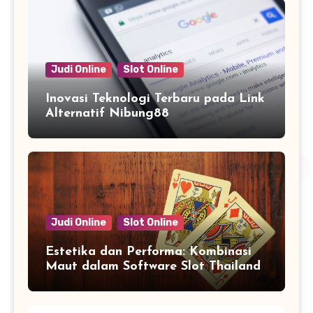
Judi Online
Slot Online
Inovasi Teknologi Terbaru pada Link
Alternatif Nibung88
Judi Online
Slot Online
Estetika dan Performa: Kombinasi
Maut dalam Software Slot Thailand