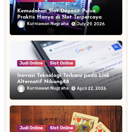
Kemudahan Slot Deposit Pulsa
Praktis Hanya di Slot Terpercaya
Cepat
Kurniawan Nugraha
July 29, 2026
Judi Online
Slot Online
Inovasi Teknologi Terbaru pada Link
Alternatif Nibung88
Kurniawan Nugraha
April 22, 2026
Judi Online
Slot Online