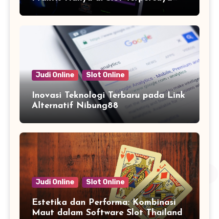
Cepat
Judi Online
Slot Online
Inovasi Teknologi Terbaru pada Link
Alternatif Nibung88
Judi Online
Slot Online
Estetika dan Performa: Kombinasi
Maut dalam Software Slot Thailand