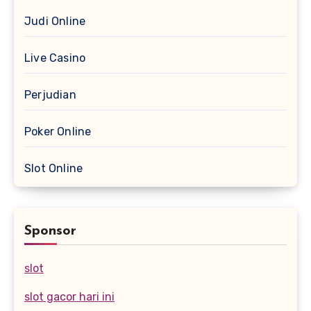
Judi Online
Live Casino
Perjudian
Poker Online
Slot Online
Sponsor
slot
slot gacor hari ini