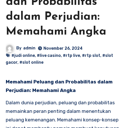
dan Probabilitas
dalam Perjudian:
Memahami Angka
By
admin
November 26, 2024
#judi online
,
#live casino
,
#rtp live
,
#rtp slot
,
#slot
gacor
,
#slot online
Memahami Peluang dan Probabilitas dalam
Perjudian: Memahami Angka
Dalam dunia perjudian, peluang dan probabilitas
memainkan peran penting dalam menentukan
peluang kemenangan. Memahami konsep-konsep